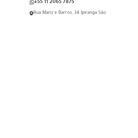
+55 11 2065 7875
Rua Mariz e Barros, 34 Ipiranga São
Paulo, SP
digel@digel.com.br
» HOME
» DIGEL
» PRODUTOS
» FABRICANTES
» CONTEÚDOS TÉCNICOS
» CONTATO
» Política de Privacidade
» Termo de Consentimento para
Coleta de Uso de Dados Pessoais
© 2026 Digel Elétrica
Todos os direitos reservados