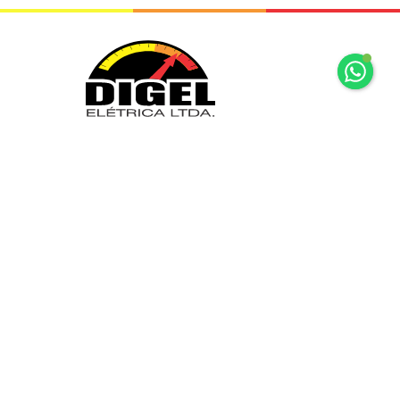
+55 11 2065 7875
+55 11 2065 7875
Rua Mariz e Barros, 34 Ipiranga São
Paulo, SP
digel@digel.com.br
» HOME
» DIGEL
» PRODUTOS