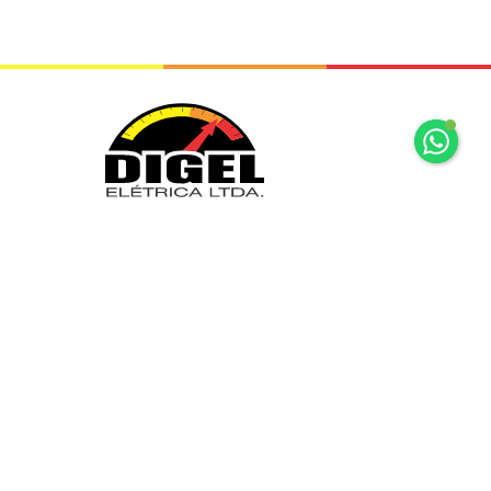
+55 11 2065 7875
+55 11 2065 7875
Rua Mariz e Barros, 34 Ipiranga São
Paulo, SP
digel@digel.com.br
» HOME
» DIGEL