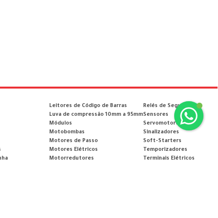
Leitores de Código de Barras
Relés de Segurança
Luva de compressão 10mm a 95mm
Sensores
Módulos
Servomotores
Motobombas
Sinalizadores
Motores de Passo
Soft-Starters
s
Motores Elétricos
Temporizadores
nha
Motorredutores
Terminais Elétricos
Nobreaks
Termostatos
as
Organizadores de Cabos
Tomadas Industriais
limentação
Pedais
Tomadas Residenciais
Placa
Transformadores
Pneumática
Tubos e Eletrodutos
Aterramento
Potenciômetros
Ventiladores