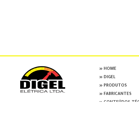
» HOME
» DIGEL
» PRODUTOS
» FABRICANTES
» CONTEÚDOS TÉ
+55 11 2065 7875
» CONTATO
+55 11 2065 7875
» Política de Privaci
Rua Mariz e Barros, 34 Ipiranga São
» Termo de Consenti
Paulo, SP