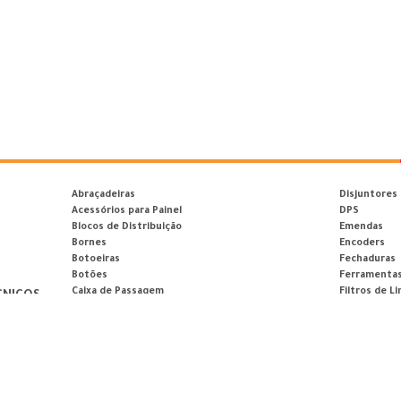
Abraçadeiras
Disjuntores
Acessórios para Painel
DPS
Blocos de Distribuição
Emendas
Bornes
Encoders
Botoeiras
Fechaduras
Botões
Ferramenta
Caixa de Passagem
Filtros de Li
CNICOS
Caixas Plásticas
Fios e Cabos
Calços de Segurança
Fitas Adesiv
Canaleta
Fontes de A
Capacitores
Fusíveis
dade
Chaves
Gateways
mento para
Chaves Fim de Curso
Hastes de 