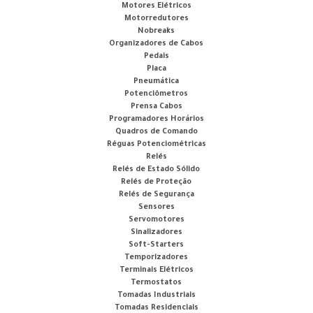
Motores Elétricos
Motorredutores
Nobreaks
Organizadores de Cabos
Pedais
Placa
Pneumática
Potenciômetros
Prensa Cabos
Programadores Horários
Quadros de Comando
Réguas Potenciométricas
Relés
Relés de Estado Sólido
Relés de Proteção
Relés de Segurança
Sensores
Servomotores
Sinalizadores
Soft-Starters
Temporizadores
Terminais Elétricos
Termostatos
Tomadas Industriais
Tomadas Residenciais