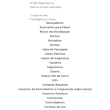
© 2026 Digel Elétrica
Todos os direitos reservados
Criação de sites:
Trupe Agência Criativa
Abraçadeiras
Acessórios para Painel
Blocos de Distribuição
Bornes
Botoeiras
Botões
Caixa de Passagem
Caixas Plásticas
Calços de Segurança
Canaleta
Capacitores
Chaves
Chaves Fim de Curso
CLPs
Comando Bimanual
Conector de Aterramento à Compressão (cabo-haste)
Conector Parafuso
Contatores
Controladores
Cortinas de Luz