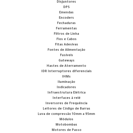
Disjuntores
DPS
Emendas
Encoders
Fechaduras
Ferramentas
Filtros de Linha
Fios e Cabos
Fitas Adesivas
Fontes de Alimentação
Fusíveis
Gateways
Hastes de Aterramento
IDR Interruptores diferenciais
IHMs
Iluminação
Indicadores
Infraestrutura Elétrica
Interfaces à relé
Inversores de Frequência
Leitores de Código de Barras
Luva de compressão 10mm a 95mm
Módulos
Motobombas
Motores de Passo