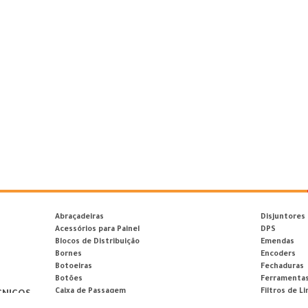
Abraçadeiras
Disjuntores
Acessórios para Painel
DPS
Blocos de Distribuição
Emendas
Bornes
Encoders
Botoeiras
Fechaduras
Botões
Ferramenta
Caixa de Passagem
Filtros de Li
CNICOS
Caixas Plásticas
Fios e Cabos