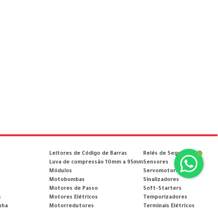
Leitores de Código de Barras
Relés de Segurança
Luva de compressão 10mm a 95mm
Sensores
Módulos
Servomotores
Motobombas
Sinalizadores
Motores de Passo
Soft-Starters
s
Motores Elétricos
Temporizadores
nha
Motorredutores
Terminais Elétricos
Nobreaks
Termostatos